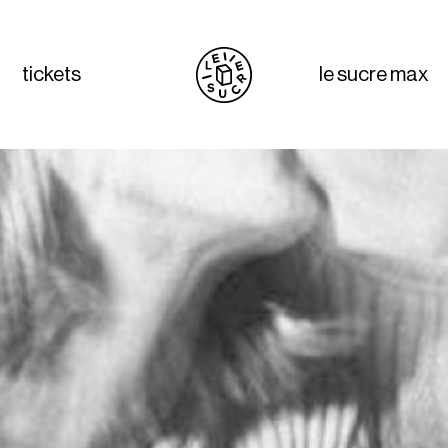
tickets
le sucre max