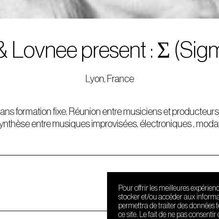
& Lovnee present : Σ (Sig
Lyon, France
, sans formation fixe. Réunion entre musiciens et producteur
thèse entre musiques improvisées, électroniques , modal
Pour offrir les meilleures expérien
stocker et/ou accéder aux informat
permettra de traiter des données 
ce site. Le fait de ne pas consenti