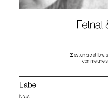
Fetnat 
Σ est un projet libre
comme une syn
Label
Nous