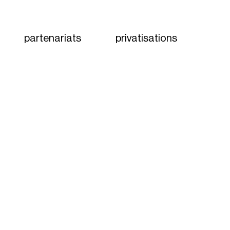
partenariats
privatisations