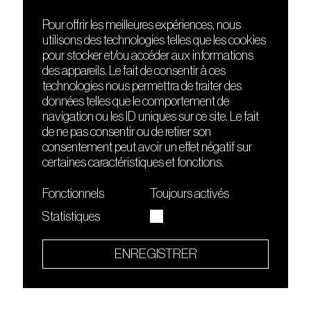
Pour offrir les meilleures expériences, nous
utilisons des technologies telles que les cookies
DÉCOUVRIR
FRIENDS
pour stocker et/ou accéder aux informations
Le lieu
Nuits sonores
des appareils. Le fait de consentir à ces
Contact
HEAT
technologies nous permettra de traiter des
Presse
Hôtel71
données telles que le comportement de
Cours de DJing
La Gaîté Lyrique
navigation ou les ID uniques sur ce site. Le fait
TMLAB
de ne pas consentir ou de retirer son
consentement peut avoir un effet négatif sur
certaines caractéristiques et fonctions.
Fonctionnels
Toujours activés
Statistiques
Le Sucre fait partie de
l'écosystème Arty Farty
ENREGISTRER
Quartier culturel et créatif
Conditions générales d'utilisation