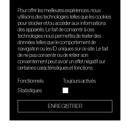
Pour offrir les meilleures expériences, nous
utilisons des technologies telles que les cookies
DÉCOUVRIR
FRIENDS
pour stocker et/ou accéder aux informations
Le lieu
Nuits sonores
des appareils. Le fait de consentir à ces
Contact
HEAT
technologies nous permettra de traiter des
Presse
Hôtel71
données telles que le comportement de
Cours de DJing
La Gaîté Lyrique
navigation ou les ID uniques sur ce site. Le fait
TMLAB
de ne pas consentir ou de retirer son
consentement peut avoir un effet négatif sur
certaines caractéristiques et fonctions.
Fonctionnels
Toujours activés
Statistiques
Le Sucre fait partie de
l'écosystème Arty Farty
ENREGISTRER
Quartier culturel et créatif
Conditions générales d'utilisation