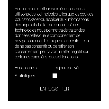
Pour offrir les meilleures expériences, nous
utilisons des technologies telles que les cookies
DÉCOUVRIR
FRIENDS
pour stocker et/ou accéder aux informations
Le lieu
Nuits sonores
des appareils. Le fait de consentir à ces
Contact
HEAT
technologies nous permettra de traiter des
Presse
Hôtel71
données telles que le comportement de
Cours de DJing
La Gaîté Lyrique
navigation ou les ID uniques sur ce site. Le fait
TMLAB
de ne pas consentir ou de retirer son
consentement peut avoir un effet négatif sur
certaines caractéristiques et fonctions.
Fonctionnels
Toujours activés
Statistiques
Le Sucre fait partie de
l'écosystème Arty Farty
ENREGISTRER
Quartier culturel et créatif
Conditions générales d'utilisation