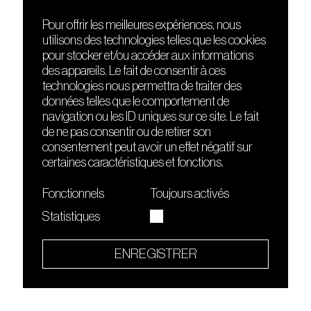
Pour offrir les meilleures expériences, nous
utilisons des technologies telles que les cookies
DÉCOUVRIR
FRIENDS
pour stocker et/ou accéder aux informations
Le lieu
Nuits sonores
des appareils. Le fait de consentir à ces
Contact
HEAT
technologies nous permettra de traiter des
Presse
Hôtel71
données telles que le comportement de
Cours de DJing
La Gaîté Lyrique
navigation ou les ID uniques sur ce site. Le fait
TMLAB
de ne pas consentir ou de retirer son
consentement peut avoir un effet négatif sur
certaines caractéristiques et fonctions.
Fonctionnels
Toujours activés
Statistiques
Le Sucre fait partie de
l'écosystème Arty Farty
ENREGISTRER
Quartier culturel et créatif
Conditions générales d'utilisation