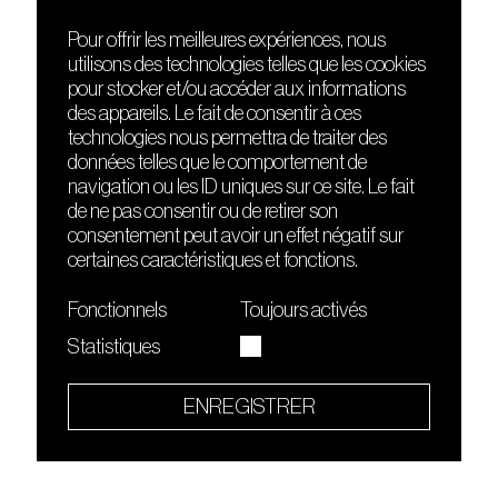
Pour offrir les meilleures expériences, nous
utilisons des technologies telles que les cookies
DÉCOUVRIR
FRIENDS
pour stocker et/ou accéder aux informations
Le lieu
Nuits sonores
des appareils. Le fait de consentir à ces
Contact
HEAT
technologies nous permettra de traiter des
Presse
Hôtel71
données telles que le comportement de
Cours de DJing
La Gaîté Lyrique
navigation ou les ID uniques sur ce site. Le fait
TMLAB
de ne pas consentir ou de retirer son
consentement peut avoir un effet négatif sur
certaines caractéristiques et fonctions.
Fonctionnels
Toujours activés
Statistiques
Le Sucre fait partie de
l'écosystème Arty Farty
ENREGISTRER
Quartier culturel et créatif
Conditions générales d'utilisation