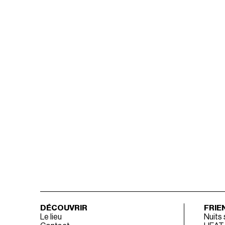
DÉCOUVRIR
FRIE
Le lieu
Nuits