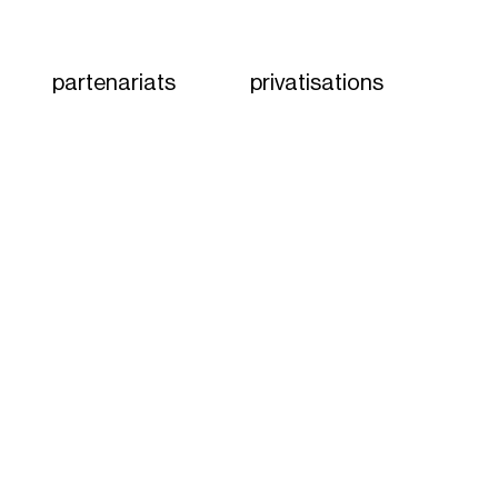
partenariats
privatisations