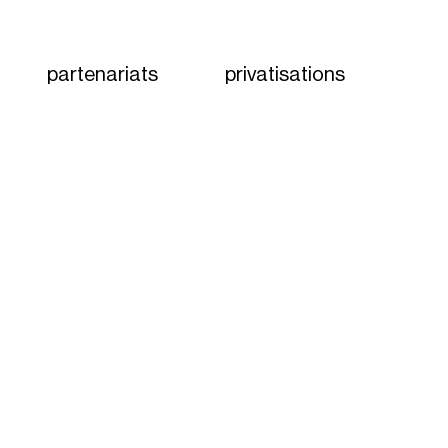
partenariats
privatisations