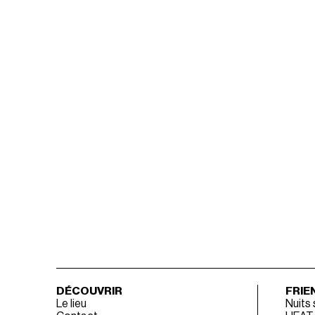
DÉCOUVRIR
FRIE
Le lieu
Nuits