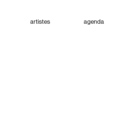
artistes
agenda