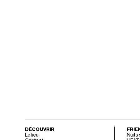
DÉCOUVRIR
FRIE
Le lieu
Nuits