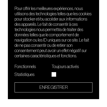
Pour offrir les meilleures expériences, nous
utilisons des technologies telles que les cookies
DÉCOUVRIR
FRIENDS
pour stocker et/ou accéder aux informations
Le lieu
Nuits sonores
des appareils. Le fait de consentir à ces
Contact
HEAT
technologies nous permettra de traiter des
Presse
Hôtel71
données telles que le comportement de
Cours de DJing
La Gaîté Lyrique
navigation ou les ID uniques sur ce site. Le fait
TMLAB
de ne pas consentir ou de retirer son
consentement peut avoir un effet négatif sur
certaines caractéristiques et fonctions.
Fonctionnels
Toujours activés
Statistiques
Le Sucre fait partie de
l'écosystème Arty Farty
ENREGISTRER
Quartier culturel et créatif
Conditions générales d'utilisation