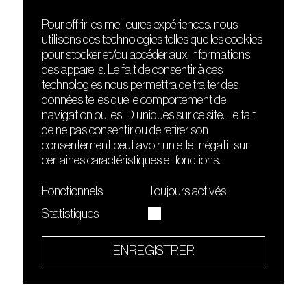
Pour offrir les meilleures expériences, nous
utilisons des technologies telles que les cookies
DÉCOUVRIR
FRIENDS
pour stocker et/ou accéder aux informations
Le lieu
Nuits sonores
des appareils. Le fait de consentir à ces
Contact
HEAT
technologies nous permettra de traiter des
Presse
Hôtel71
données telles que le comportement de
Cours de DJing
La Gaîté Lyrique
navigation ou les ID uniques sur ce site. Le fait
TMLAB
de ne pas consentir ou de retirer son
consentement peut avoir un effet négatif sur
certaines caractéristiques et fonctions.
Fonctionnels
Toujours activés
Statistiques
Le Sucre fait partie de
l'écosystème Arty Farty
ENREGISTRER
Quartier culturel et créatif
Conditions générales d'utilisation