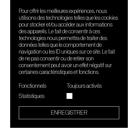
Pour offrir les meilleures expériences, nous
utilisons des technologies telles que les cookies
DÉCOUVRIR
FRIENDS
pour stocker et/ou accéder aux informations
Le lieu
Nuits sonores
des appareils. Le fait de consentir à ces
Contact
HEAT
technologies nous permettra de traiter des
Presse
Hôtel71
données telles que le comportement de
Cours de DJing
La Gaîté Lyrique
navigation ou les ID uniques sur ce site. Le fait
TMLAB
de ne pas consentir ou de retirer son
consentement peut avoir un effet négatif sur
certaines caractéristiques et fonctions.
Fonctionnels
Toujours activés
Statistiques
Le Sucre fait partie de
l'écosystème Arty Farty
ENREGISTRER
Quartier culturel et créatif
Conditions générales d'utilisation