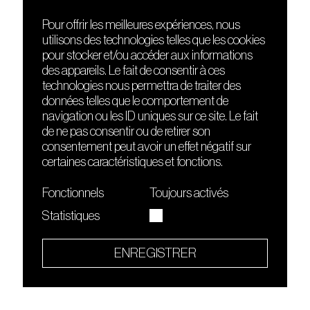
Pour offrir les meilleures expériences, nous
utilisons des technologies telles que les cookies
DÉCOUVRIR
FRIENDS
pour stocker et/ou accéder aux informations
Le lieu
Nuits sonores
des appareils. Le fait de consentir à ces
Contact
HEAT
technologies nous permettra de traiter des
Presse
Hôtel71
données telles que le comportement de
Cours de DJing
La Gaîté Lyrique
navigation ou les ID uniques sur ce site. Le fait
TMLAB
de ne pas consentir ou de retirer son
consentement peut avoir un effet négatif sur
certaines caractéristiques et fonctions.
Fonctionnels
Toujours activés
Statistiques
Le Sucre fait partie de
l'écosystème Arty Farty
ENREGISTRER
Quartier culturel et créatif
Conditions générales d'utilisation