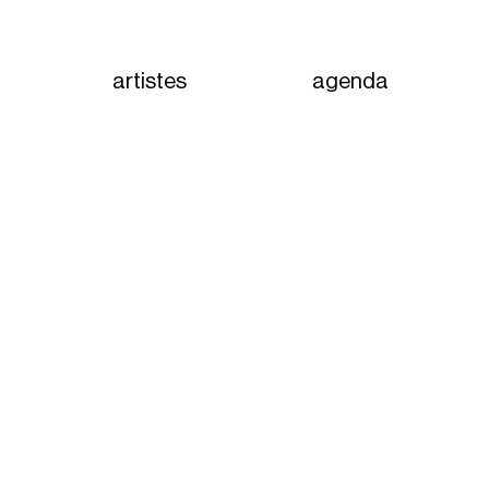
artistes
agenda