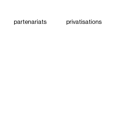
partenariats
privatisations