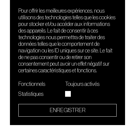
Pour offrir les meilleures expériences, nous
utilisons des technologies telles que les cookies
DÉCOUVRIR
FRIENDS
pour stocker et/ou accéder aux informations
Le lieu
Nuits sonores
des appareils. Le fait de consentir à ces
Contact
HEAT
technologies nous permettra de traiter des
Presse
Hôtel71
données telles que le comportement de
Cours de DJing
La Gaîté Lyrique
navigation ou les ID uniques sur ce site. Le fait
TMLAB
de ne pas consentir ou de retirer son
consentement peut avoir un effet négatif sur
certaines caractéristiques et fonctions.
Fonctionnels
Toujours activés
Statistiques
Le Sucre fait partie de
l'écosystème Arty Farty
ENREGISTRER
Quartier culturel et créatif
Conditions générales d'utilisation