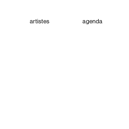
artistes
agenda