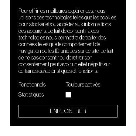
Pour offrir les meilleures expériences, nous
utilisons des technologies telles que les cookies
DÉCOUVRIR
FRIENDS
pour stocker et/ou accéder aux informations
Le lieu
Nuits sonores
des appareils. Le fait de consentir à ces
Contact
HEAT
technologies nous permettra de traiter des
Presse
Hôtel71
données telles que le comportement de
Cours de DJing
La Gaîté Lyrique
navigation ou les ID uniques sur ce site. Le fait
TMLAB
de ne pas consentir ou de retirer son
consentement peut avoir un effet négatif sur
certaines caractéristiques et fonctions.
Fonctionnels
Toujours activés
Statistiques
Le Sucre fait partie de
l'écosystème Arty Farty
ENREGISTRER
Quartier culturel et créatif
Conditions générales d'utilisation