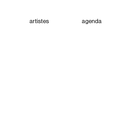
artistes
agenda