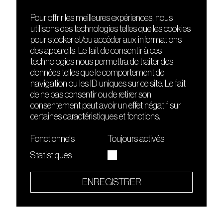
Pour offrir les meilleures expériences, nous
utilisons des technologies telles que les cookies
DÉCOUVRIR
FRIENDS
pour stocker et/ou accéder aux informations
Le lieu
Nuits sonores
des appareils. Le fait de consentir à ces
Contact
HEAT
technologies nous permettra de traiter des
Presse
Hôtel71
données telles que le comportement de
Cours de DJing
La Gaîté Lyrique
navigation ou les ID uniques sur ce site. Le fait
TMLAB
de ne pas consentir ou de retirer son
consentement peut avoir un effet négatif sur
certaines caractéristiques et fonctions.
Fonctionnels
Toujours activés
Statistiques
Le Sucre fait partie de
l'écosystème Arty Farty
ENREGISTRER
Quartier culturel et créatif
Conditions générales d'utilisation