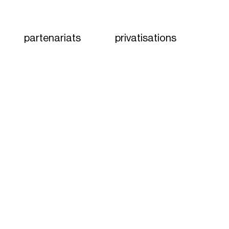
partenariats
privatisations