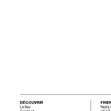
DÉCOUVRIR
FRIE
Le lieu
Nuits