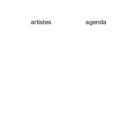
artistes
agenda