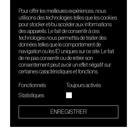
Pour offrir les meilleures expériences, nous
utilisons des technologies telles que les cookies
DÉCOUVRIR
FRIENDS
pour stocker et/ou accéder aux informations
Le lieu
Nuits sonores
des appareils. Le fait de consentir à ces
Contact
HEAT
technologies nous permettra de traiter des
Presse
Hôtel71
données telles que le comportement de
Cours de DJing
La Gaîté Lyrique
navigation ou les ID uniques sur ce site. Le fait
TMLAB
de ne pas consentir ou de retirer son
consentement peut avoir un effet négatif sur
certaines caractéristiques et fonctions.
Fonctionnels
Toujours activés
Statistiques
Le Sucre fait partie de
l'écosystème Arty Farty
ENREGISTRER
Quartier culturel et créatif
Conditions générales d'utilisation