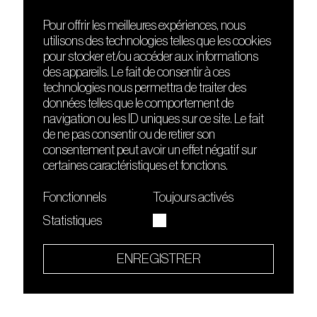
Pour offrir les meilleures expériences, nous
utilisons des technologies telles que les cookies
DÉCOUVRIR
FRIENDS
pour stocker et/ou accéder aux informations
Le lieu
Nuits sonores
des appareils. Le fait de consentir à ces
Contact
HEAT
technologies nous permettra de traiter des
Presse
Hôtel71
données telles que le comportement de
Cours de DJing
La Gaîté Lyrique
navigation ou les ID uniques sur ce site. Le fait
TMLAB
de ne pas consentir ou de retirer son
consentement peut avoir un effet négatif sur
certaines caractéristiques et fonctions.
Fonctionnels
Toujours activés
Statistiques
Le Sucre fait partie de
l'écosystème Arty Farty
ENREGISTRER
Quartier culturel et créatif
Conditions générales d'utilisation