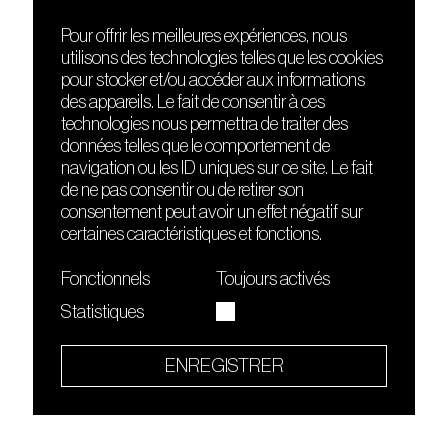
Pour offrir les meilleures expériences, nous
utilisons des technologies telles que les cookies
DÉCOUVRIR
FRIENDS
pour stocker et/ou accéder aux informations
Le lieu
Nuits sonores
des appareils. Le fait de consentir à ces
Contact
HEAT
technologies nous permettra de traiter des
Presse
Hôtel71
données telles que le comportement de
Cours de DJing
La Gaîté Lyrique
navigation ou les ID uniques sur ce site. Le fait
TMLAB
de ne pas consentir ou de retirer son
consentement peut avoir un effet négatif sur
certaines caractéristiques et fonctions.
Fonctionnels
Toujours activés
Statistiques
Le Sucre fait partie de
l'écosystème Arty Farty
ENREGISTRER
Quartier culturel et créatif
Conditions générales d'utilisation