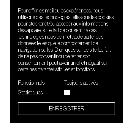
Pour offrir les meilleures expériences, nous
utilisons des technologies telles que les cookies
DÉCOUVRIR
FRIENDS
pour stocker et/ou accéder aux informations
Le lieu
Nuits sonores
des appareils. Le fait de consentir à ces
Contact
HEAT
technologies nous permettra de traiter des
Presse
Hôtel71
données telles que le comportement de
Cours de DJing
La Gaîté Lyrique
navigation ou les ID uniques sur ce site. Le fait
TMLAB
de ne pas consentir ou de retirer son
consentement peut avoir un effet négatif sur
certaines caractéristiques et fonctions.
Fonctionnels
Toujours activés
Statistiques
Le Sucre fait partie de
l'écosystème Arty Farty
ENREGISTRER
Quartier culturel et créatif
Conditions générales d'utilisation