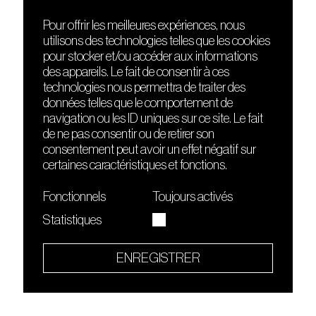
Pour offrir les meilleures expériences, nous
utilisons des technologies telles que les cookies
DÉCOUVRIR
FRIENDS
pour stocker et/ou accéder aux informations
Le lieu
Nuits sonores
des appareils. Le fait de consentir à ces
Contact
HEAT
technologies nous permettra de traiter des
Presse
Hôtel71
données telles que le comportement de
Cours de DJing
La Gaîté Lyrique
navigation ou les ID uniques sur ce site. Le fait
TMLAB
de ne pas consentir ou de retirer son
consentement peut avoir un effet négatif sur
certaines caractéristiques et fonctions.
Fonctionnels
Toujours activés
Statistiques
Le Sucre fait partie de
l'écosystème Arty Farty
ENREGISTRER
Quartier culturel et créatif
Conditions générales d'utilisation