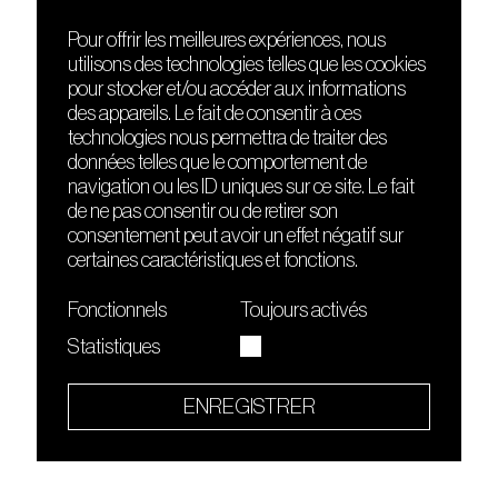
Pour offrir les meilleures expériences, nous
utilisons des technologies telles que les cookies
DÉCOUVRIR
FRIENDS
pour stocker et/ou accéder aux informations
Le lieu
Nuits sonores
des appareils. Le fait de consentir à ces
Contact
HEAT
technologies nous permettra de traiter des
Presse
Hôtel71
données telles que le comportement de
Cours de DJing
La Gaîté Lyrique
navigation ou les ID uniques sur ce site. Le fait
TMLAB
de ne pas consentir ou de retirer son
consentement peut avoir un effet négatif sur
certaines caractéristiques et fonctions.
Fonctionnels
Toujours activés
Statistiques
Le Sucre fait partie de
l'écosystème Arty Farty
ENREGISTRER
Quartier culturel et créatif
Conditions générales d'utilisation