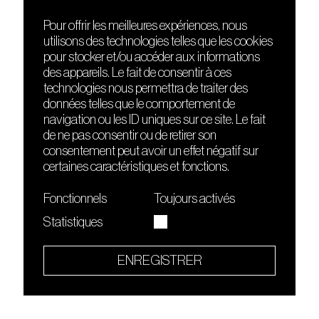
Pour offrir les meilleures expériences, nous
utilisons des technologies telles que les cookies
DÉCOUVRIR
FRIENDS
pour stocker et/ou accéder aux informations
Le lieu
Nuits sonores
des appareils. Le fait de consentir à ces
Contact
HEAT
technologies nous permettra de traiter des
Presse
Hôtel71
données telles que le comportement de
Cours de DJing
La Gaîté Lyrique
navigation ou les ID uniques sur ce site. Le fait
TMLAB
de ne pas consentir ou de retirer son
consentement peut avoir un effet négatif sur
certaines caractéristiques et fonctions.
Fonctionnels
Toujours activés
Statistiques
Le Sucre fait partie de
l'écosystème Arty Farty
ENREGISTRER
Quartier culturel et créatif
Conditions générales d'utilisation