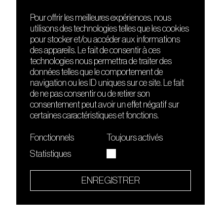
Pour offrir les meilleures expériences, nous
utilisons des technologies telles que les cookies
DÉCOUVRIR
FRIENDS
pour stocker et/ou accéder aux informations
Le lieu
Nuits sonores
des appareils. Le fait de consentir à ces
Contact
HEAT
technologies nous permettra de traiter des
Presse
Hôtel71
données telles que le comportement de
Cours de DJing
La Gaîté Lyrique
navigation ou les ID uniques sur ce site. Le fait
TMLAB
de ne pas consentir ou de retirer son
consentement peut avoir un effet négatif sur
certaines caractéristiques et fonctions.
Fonctionnels
Toujours activés
Statistiques
Le Sucre fait partie de
l'écosystème Arty Farty
ENREGISTRER
Quartier culturel et créatif
Conditions générales d'utilisation