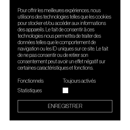
Pour offrir les meilleures expériences, nous
utilisons des technologies telles que les cookies
DÉCOUVRIR
FRIENDS
pour stocker et/ou accéder aux informations
Le lieu
Nuits sonores
des appareils. Le fait de consentir à ces
Contact
HEAT
technologies nous permettra de traiter des
Presse
Hôtel71
données telles que le comportement de
Cours de DJing
La Gaîté Lyrique
navigation ou les ID uniques sur ce site. Le fait
TMLAB
de ne pas consentir ou de retirer son
consentement peut avoir un effet négatif sur
certaines caractéristiques et fonctions.
Fonctionnels
Toujours activés
Statistiques
Le Sucre fait partie de
l'écosystème Arty Farty
ENREGISTRER
Quartier culturel et créatif
Conditions générales d'utilisation