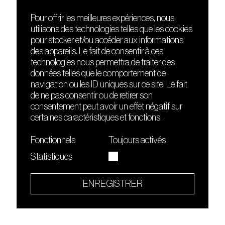
Pour offrir les meilleures expériences, nous
utilisons des technologies telles que les cookies
DÉCOUVRIR
FRIENDS
pour stocker et/ou accéder aux informations
Le lieu
Nuits sonores
des appareils. Le fait de consentir à ces
Contact
HEAT
technologies nous permettra de traiter des
Presse
Hôtel71
données telles que le comportement de
Cours de DJing
La Gaîté Lyrique
navigation ou les ID uniques sur ce site. Le fait
TMLAB
de ne pas consentir ou de retirer son
consentement peut avoir un effet négatif sur
certaines caractéristiques et fonctions.
Fonctionnels
Toujours activés
Statistiques
Le Sucre fait partie de
l'écosystème Arty Farty
ENREGISTRER
Quartier culturel et créatif
Conditions générales d'utilisation