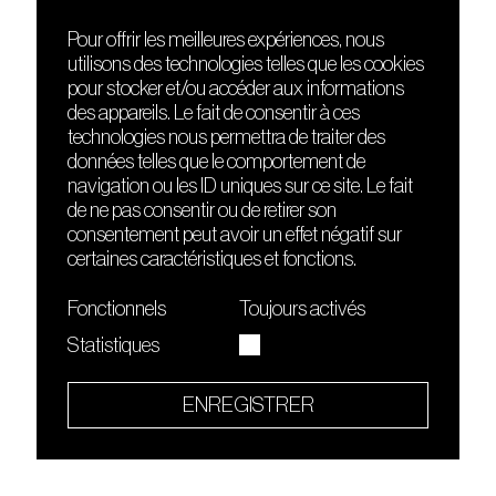
Pour offrir les meilleures expériences, nous
utilisons des technologies telles que les cookies
DÉCOUVRIR
FRIENDS
pour stocker et/ou accéder aux informations
Le lieu
Nuits sonores
des appareils. Le fait de consentir à ces
Contact
HEAT
technologies nous permettra de traiter des
Presse
Hôtel71
données telles que le comportement de
Cours de DJing
La Gaîté Lyrique
navigation ou les ID uniques sur ce site. Le fait
TMLAB
de ne pas consentir ou de retirer son
consentement peut avoir un effet négatif sur
certaines caractéristiques et fonctions.
Fonctionnels
Toujours activés
Statistiques
Le Sucre fait partie de
l'écosystème Arty Farty
ENREGISTRER
Quartier culturel et créatif
Conditions générales d'utilisation