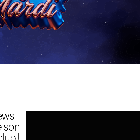
ews :
e son
lub !