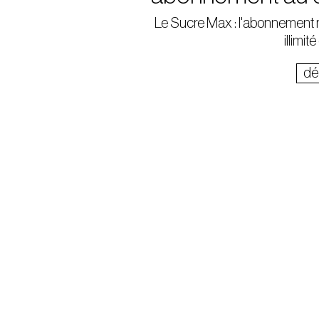
Le Sucre Max : l'abonnement
illimit
dé