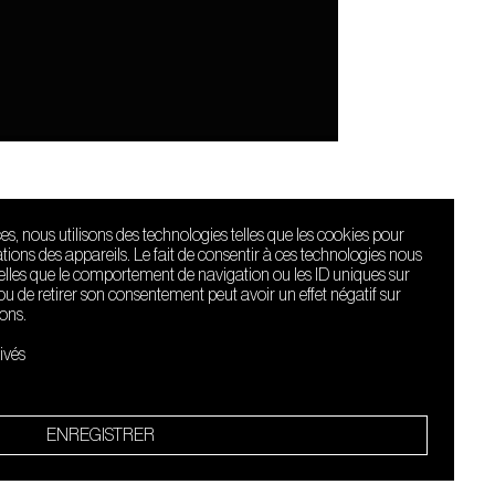
ces, nous utilisons des technologies telles que les cookies pour
ions des appareils. Le fait de consentir à ces technologies nous
telles que le comportement de navigation ou les ID uniques sur
r ou de retirer son consentement peut avoir un effet négatif sur
ions.
Le Sucre fait
partie de
ivés
l'écosystème
Arty Farty
Quartier culturel et créatif
ENREGISTRER
Conditions générales d'utilisation