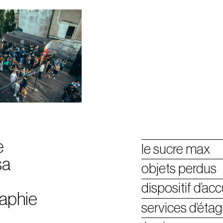
tickets
le sucre max
e
le sucre max
sa
objets perdus
dispositif d’acc
aphie
services d’éta