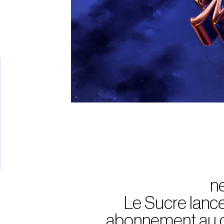
n
Le Sucre lanc
abonnement au c