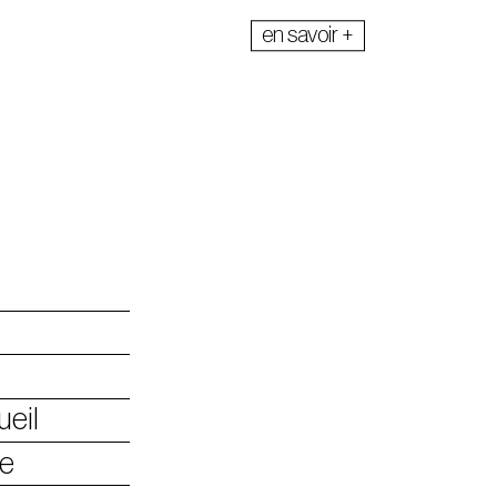
en savoir +
Anaco
partenariats
privatisations
Phran
666ATA (live)
DJ Illdabo
ueil
ge