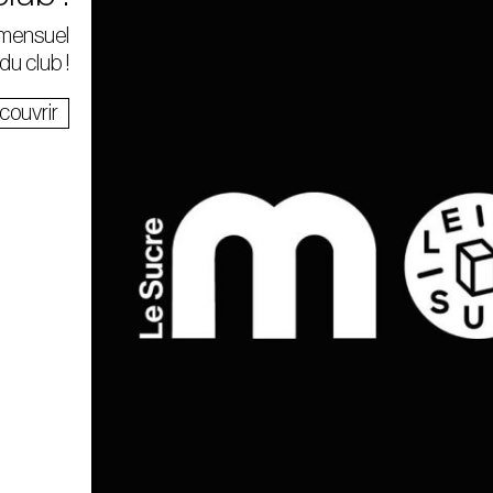
 mensuel
é du club !
couvrir