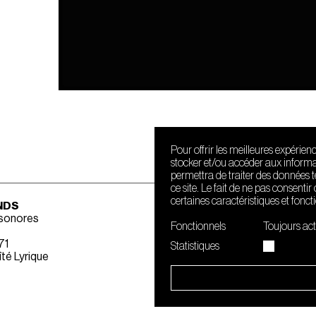
Pour offrir les meilleures expérien
stocker et/ou accéder aux informat
permettra de traiter des données 
ce site. Le fait de ne pas consenti
certaines caractéristiques et fonct
NDS
 sonores
Fonctionnels
Toujours act
71
Statistiques
té Lyrique