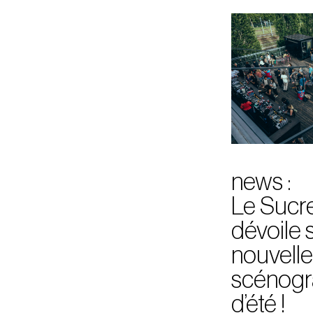
8
août
artistes
agenda
Live club
news :
Le Sucr
dévoile 
nouvelle
scénogr
d’été !