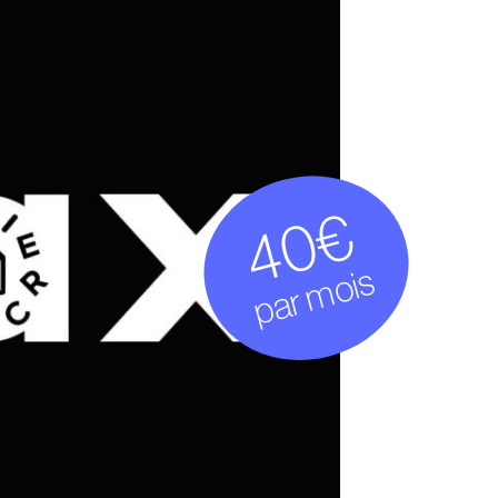
40€
par mois