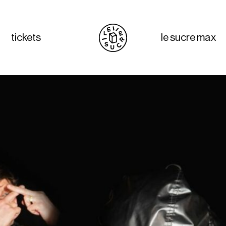
tickets
le sucre max