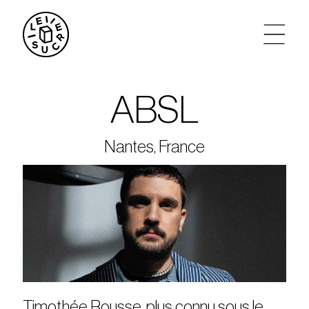
artistes
ABSL
agenda
Nantes, France
tickets
le sucre max
partenariats
privatisations
Timothée Rousse, plus connu sous le