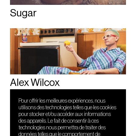
Sugar
Alex Wilcox
Pour offrir les meilleures expériences, nous
utilisons des technologies telles que les cookies
DÉCOUVRIR
FRIENDS
pour stocker et/ou accéder aux informations
Le lieu
Nuits sonores
des appareils. Le fait de consentir à ces
Contact
HEAT
technologies nous permettra de traiter des
Presse
Hôtel71
données telles que le comportement de
Cours de DJing
La Gaîté Lyrique