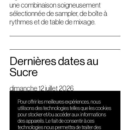
une combinaison soigneusement
sélectionnée de sampler, de boîte à
rythmes et de table de mixage.
Dernières dates au
Sucre
dimanche 12 juillet 2026
Pour offrir les meilleures expériences, nous
utilisons des technologies telles que les cookies
DÉCOUVRIR
FRIENDS
pour stocker et/ou accéder aux informations
Le lieu
Nuits sonores
des appareils. Le fait de consentir à ces
Contact
HEAT
technologies nous permettra de traiter des
Presse
Hôtel71