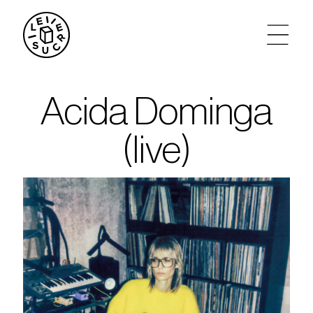
artistes
Acida Dominga
agenda
(live)
tickets
le sucre max
partenariats
privatisations