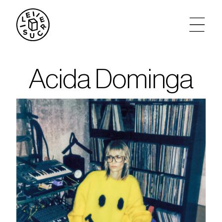
artistes
Acida Dominga
agenda
tickets
le sucre max
partenariats
privatisations