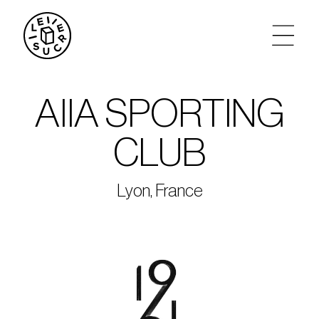
artistes
AIIA SPORTING
agenda
CLUB
tickets
Lyon, France
le sucre max
partenariats
privatisations