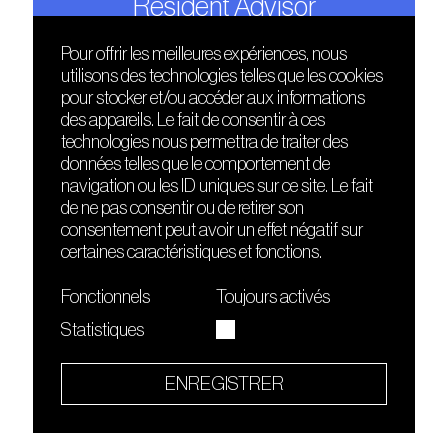
Resident Advisor
Pour offrir les meilleures expériences, nous
utilisons des technologies telles que les cookies
DÉCOUVRIR
FRIENDS
pour stocker et/ou accéder aux informations
Le lieu
Nuits sonores
des appareils. Le fait de consentir à ces
Contact
HEAT
technologies nous permettra de traiter des
Presse
Hôtel71
données telles que le comportement de
Cours de DJing
La Gaîté Lyrique
navigation ou les ID uniques sur ce site. Le fait
TMLAB
de ne pas consentir ou de retirer son
consentement peut avoir un effet négatif sur
certaines caractéristiques et fonctions.
Fonctionnels
Toujours activés
Statistiques
Le Sucre fait partie de
l'écosystème Arty Farty
ENREGISTRER
Quartier culturel et créatif
Conditions générales d'utilisation