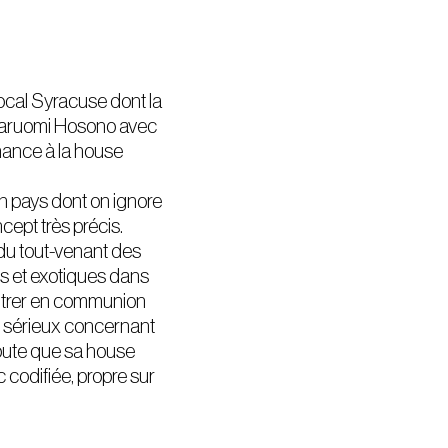
local
Syracuse
dont la
aruomi Hosono
avec
chance à la house
un pays dont on ignore
cept très précis.
 du tout-venant des
s et exotiques dans
ntrer en communion
e sérieux concernant
doute que sa house
codifiée, propre sur