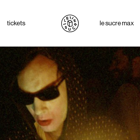
tickets
le sucre max