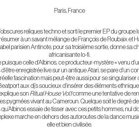
Paris, France
d’obscures
reliques techno
et sorti le premier EP du groupe 
 résumer à un savant mélange de
François de Roubaix
et
H
abel parisien
Antinote
, pour sa troisième sortie, donne sa 
africanisante lo-fi.
e puisque celle d’Albinos, ce producteur-mystère « venu d’
s d’être enregistrée live sur un antique
Atari
, se pare d’un con
éelle fascination mais peut-être aussi pour se singulariser
Beatport aux dj’s soucieux d’insérer des éléments ethnique
 explique son
Ritual House Vol.1
comme une tentative de re
 des pygmées vivant au Cameroun. Quelque soit le degré d
els qu’Albinos essaie de tisser avec ces petits hommes, nul 
plexe marche en dehors des autoroutes de la dance music 
elle et bien civilisée.