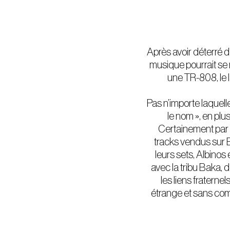
Après avoir déterré 
musique pourrait se
une TR-808, le l
Pas n’importe laquell
le nom », en plu
Certainement par r
tracks vendus sur 
leurs sets, Albinos
avec la tribu Baka,
les liens fratern
étrange et sans com