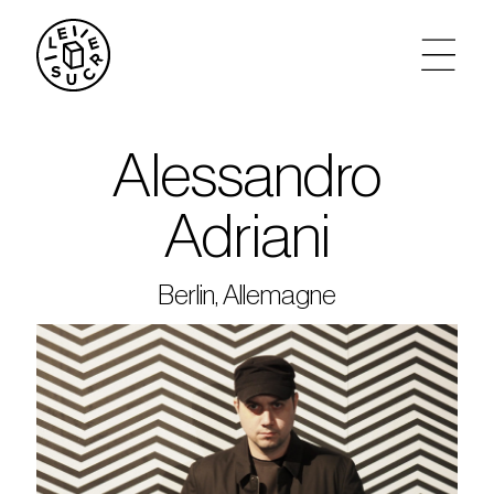
artistes
Alessandro
agenda
Adriani
tickets
Berlin, Allemagne
le sucre max
partenariats
privatisations