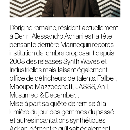
D’origine romaine, résident actuellement
à Berlin, Alessandro Adriani est la tête
pensante derrière Mannequin records,
institution de l’ombre proposant depuis
2008 des releases Synth Waves et
Industrielles mais faisant également
office de défricheurs de talents: Fallbeill,
Maoupa Mazzocchetti, JASSS, An-I,
Musumeci & December…
Mise à part sa quête de remise à la
lumière du jour des gemmes du passé
et autres incantations synthétiques,
Adriani démontre qu’il sait également