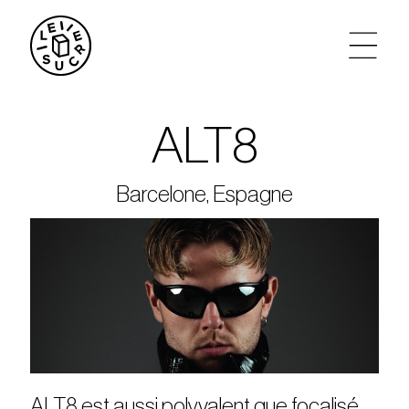
artistes
ALT8
agenda
Barcelone, Espagne
tickets
le sucre max
partenariats
privatisations
ALT8 est aussi polyvalent que focalisé