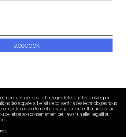
Facebook
ces, nous utilisons des technologies telles que les cookies pour
ions des appareils. Le fait de consentir à ces technologies nous
telles que le comportement de navigation ou les ID uniques sur
r ou de retirer son consentement peut avoir un effet négatif sur
ions.
Le Sucre fait
partie de
ivés
l'écosystème