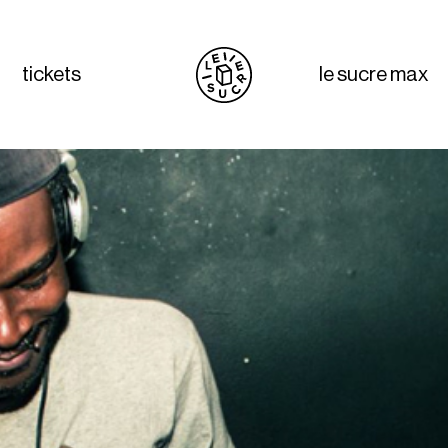
tickets
le sucre max