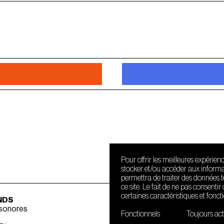
Pour offrir les meilleures expérien
stocker et/ou accéder aux informat
permettra de traiter des données 
ce site. Le fait de ne pas consenti
certaines caractéristiques et fonct
NDS
 sonores
Fonctionnels
Toujours act