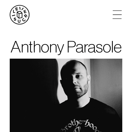
artistes
Anthony Parasole
agenda
tickets
le sucre max
partenariats
privatisations