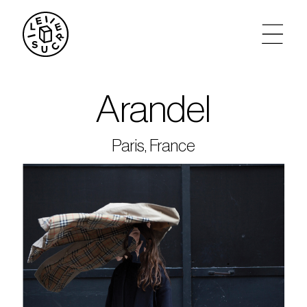
artistes
Arandel
agenda
Paris, France
tickets
le sucre max
partenariats
privatisations