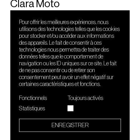
Clara Moto
Pour offrir les meilleures expériences, nous
utilisons des technologies telles que les cookies
DÉCOUVRIR
FRIENDS
pour stocker et/ou accéder aux informations
Le lieu
Nuits sonores
des appareils. Le fait de consentir à ces
Contact
HEAT
technologies nous permettra de traiter des
Presse
Hôtel71
données telles que le comportement de
Cours de DJing
La Gaîté Lyrique
navigation ou les ID uniques sur ce site. Le fait
TMLAB
de ne pas consentir ou de retirer son
consentement peut avoir un effet négatif sur
certaines caractéristiques et fonctions.
Fonctionnels
Toujours activés
Statistiques
Le Sucre fait partie de
l'écosystème Arty Farty
ENREGISTRER
Quartier culturel et créatif
Conditions générales d'utilisation