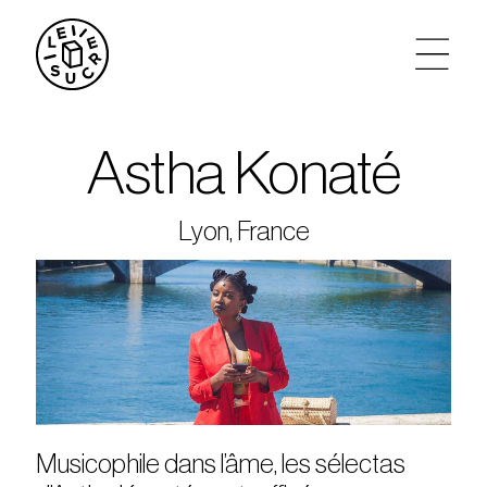
artistes
Astha Konaté
agenda
Lyon, France
tickets
le sucre max
partenariats
privatisations
Musicophile dans l’âme, les sélectas