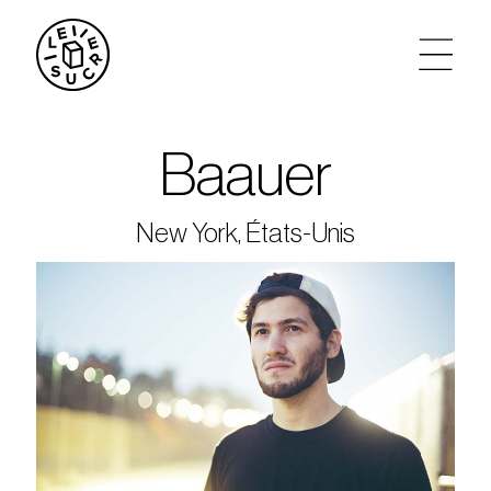
artistes
Baauer
agenda
New York, États-Unis
tickets
le sucre max
partenariats
privatisations