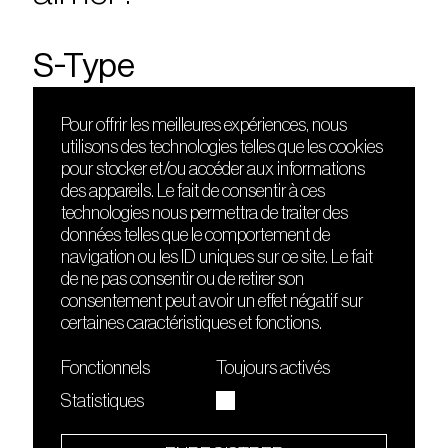
S-Type
Pour offrir les meilleures expériences, nous
utilisons des technologies telles que les cookies
DÉCOUVRIR
FRIENDS
pour stocker et/ou accéder aux informations
Le lieu
Nuits sonores
des appareils. Le fait de consentir à ces
Contact
HEAT
technologies nous permettra de traiter des
Presse
Hôtel71
données telles que le comportement de
Cours de DJing
La Gaîté Lyrique
navigation ou les ID uniques sur ce site. Le fait
TMLAB
de ne pas consentir ou de retirer son
consentement peut avoir un effet négatif sur
certaines caractéristiques et fonctions.
Fonctionnels
Toujours activés
Statistiques
Le Sucre fait partie de
l'écosystème Arty Farty