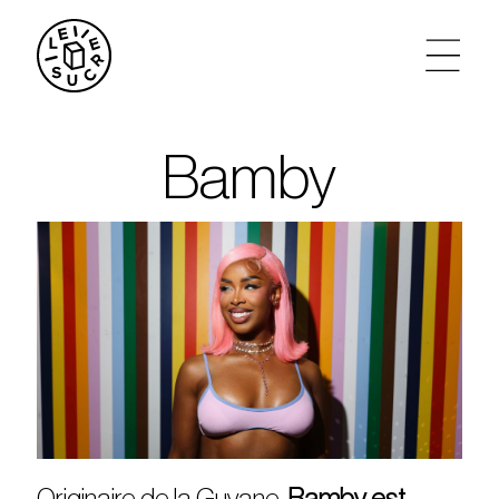
artistes
Bamby
agenda
tickets
le sucre max
partenariats
privatisations
Originaire de la Guyane,
Bamby est