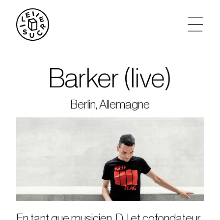
artistes
Barker (live)
agenda
Berlin, Allemagne
tickets
le sucre max
partenariats
privatisations
En tant que musicien, DJ et cofondateur