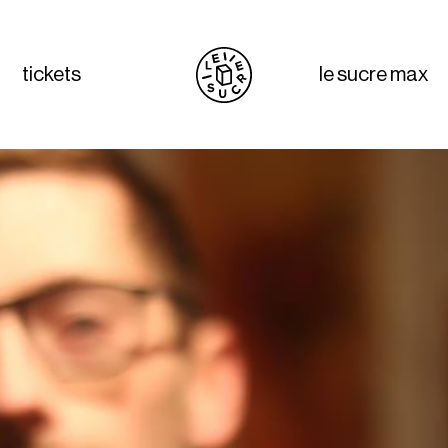
tickets
le sucre max