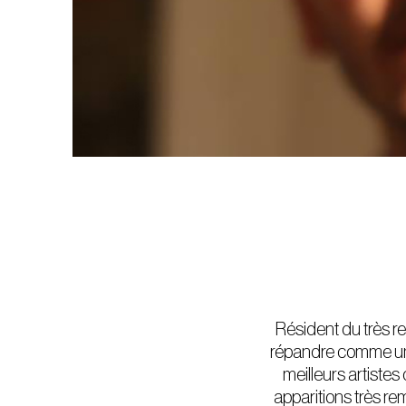
Résident du très r
répandre comme une
meilleurs artistes
apparitions très re