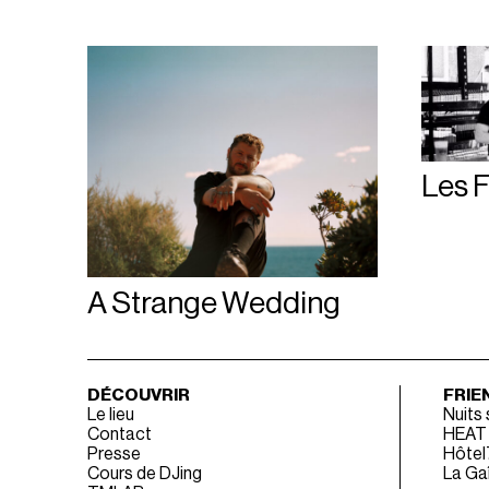
Les F
A Strange Wedding
DÉCOUVRIR
FRIE
Le lieu
Nuits
Contact
HEAT
Presse
Hôtel
Cours de DJing
La Gaî