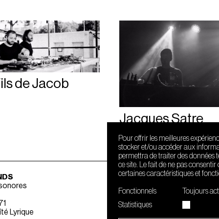
ils de Jacob
Jacques Satre
Pour offrir les meilleures expérien
stocker et/ou accéder aux informat
permettra de traiter des données 
ce site. Le fait de ne pas consenti
certaines caractéristiques et fonct
NDS
 sonores
Fonctionnels
Toujours act
71
Statistiques
té Lyrique